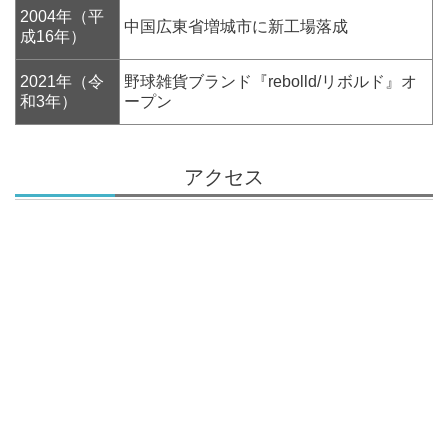
2004年（平
中国広東省増城市に新工場落成
成16年）
2021年（令
野球雑貨ブランド『rebolld/リボルド』オ
和3年）
ープン
アクセス