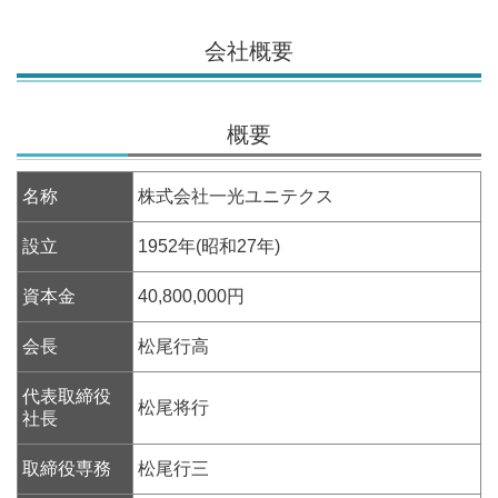
会社概要
概要
名称
株式会社一光ユニテクス
設立
1952年(昭和27年)
資本金
40,800,000円
会長
松尾行高
代表取締役
松尾将行
社長
取締役専務
松尾行三