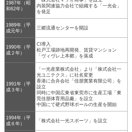
1987年（昭
内装関連協力会社で組織する「一光会」
和62年）
を発足
1989年（平
三郷流通センターを開設
成元年）
CI導入
1990年（平
松戸工場跡地再開発、賃貸マンション
成２年）
「ヴィヴレ上本郷」を落成
「一光産業株式会社」より「株式会社一
光ユニテクス」に社名変更
香港に合弁会社「佳朋實業有限公司」を
1991年（平
設立
成３年）
同時に中国広東省東莞市に生産工場「東
莞佳朋体育用品廠」を設立
中国にて硬式野球ボールの生産を開始
1994年（平
「株式会社一光スポーツ」を設立
成６年）