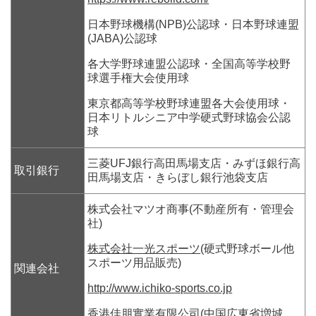
日本野球機構(NPB)公認球・日本野球連盟
(JABA)公認球
各大学野球連盟公認球・全国高等学校野
球選手権大会使用球
東京都高等学校野球連盟各大会使用球・
日本リトルシニア中学硬式野球協会公認
球
三菱UFJ銀行高田馬場支店・みずほ銀行高
取引銀行
田馬場支店・きらぼし銀行池袋支店
株式会社マツオ商事(不動産所有・管理会
社)
株式会社一光スポーツ
(硬式野球ボール他
スポーツ用品販売)
関連会社
http://www.ichiko-sports.co.jp
香港佳朋實業有限公司(中国広東省増城