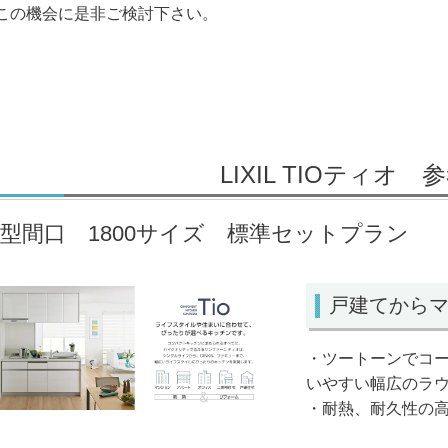
この機会に是非ご検討下さい。
LIXIL TIOティオ 
I型間口 1800サイズ 標準セットプラン
戸建てから
・ツートー
いやすい幅広のラ
・耐熱、耐久性の