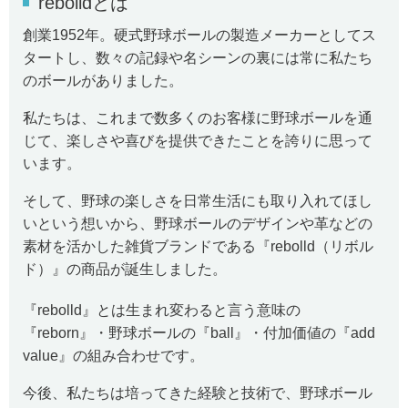
rebolldとは
創業
1952
年。硬式野球ボールの製造メーカーとしてス
タートし、数々の記録や名シーンの裏には常に私たち
のボールがありました。
私たちは、これまで数多くのお客様に野球ボールを通
じて、楽しさや喜びを提供できたことを誇りに思って
います。
そして、野球の楽しさを日常生活にも取り入れてほし
いという想いから、野球ボールのデザインや革などの
素材を活かした雑貨ブランドである『rebolld（リボル
ド）』の商品が誕生しました。
『
rebolld
』とは生まれ変わると言う意味の
『
reborn』
・野球ボールの『
ball』
・付加価値の『
add
value』
の組み合わせです。
今後、私たちは培ってきた経験と技術で、野球ボール