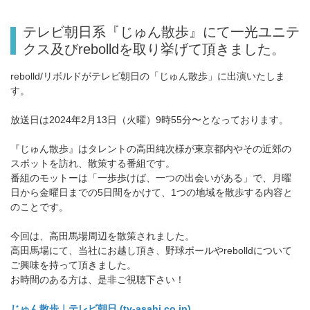
テレビ朝日系『じゅん散歩』にて一光ユニテ
クス及びrebolldを取り挙げて頂きました。
rebolld/リボルドがテレビ朝日の「じゅん散歩」に出演いたしま
す。
放送日は2024年2月13日⁡（火曜）9時55分〜となっております。
『じゅん散歩』はタレントの高田純次様が東京都内やその近郊の
スポットを訪れ、散策する番組です。
番組のモットーは「一歩歩けば、一つの出会いがある」で、月曜
日から金曜日までの5日間をかけて、1つの地域を散歩する内容と
のことです。
⁡今回は、高田馬場周辺を散策されました。
高田馬場にて、当社にお越し頂き、野球ボールやrebolldについて
ご興味を持って頂きました。 ⁡
お時間のある方は、是非ご視聴下さい！ ⁡
じゅん散歩｜テレビ朝日 (tv-asahi.co.jp)